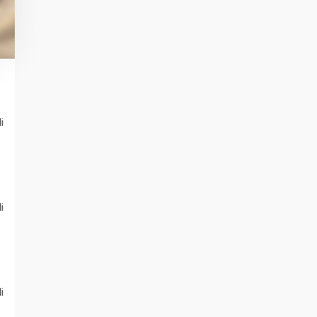
i
i
i