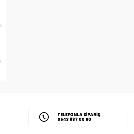
i
i
TELEFONLA SİPARİŞ
0543 837 00 60