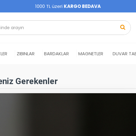
1000 TL üzeri
KARGO BEDAVA
LER
ZIBINLAR
BARDAKLAR
MAGNETLER
DUVAR TAB
eniz Gerekenler